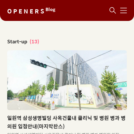
NaN%
Blog
O P E N E R S
메
뉴
Start-up
(13)
일원역 삼성생명빌딩 사옥건물내 클리닉 및 병원 병과 병
의원 입점안내(마지막찬스)