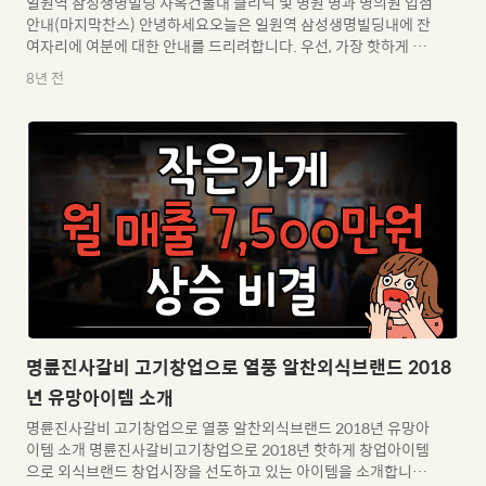
일원역 삼성생명빌딩 사옥건물내 클리닉 및 병원 병과 병의원 입점
안내(마지막찬스) 안녕하세요오늘은 일원역 삼성생명빌딩내에 잔
여자리에 여분에 대한 안내를 드리려합니다. 우선, 가장 핫하게 경
쟁이 치열했던, 병원(병과) 입점에 관한 사항인데요여러 우여골절
8년 전
끝에 현 시점에 대한 잔여한 한자리를 소개해 드리려 합니다. 현재,
병과로 입점가능한 자리는 2층 리테일 영역으로 잡혀있는 자리중에
204-3호 자리 입니다.레이아웃에 대한 자료는 아래 리테일 구성안
에서 확인부탁드립니다. 204-3호에 대한 임대조건은 다음과 같습
니다. - 보증금 : 63,045,000원 - 월차임 : 4,203,000원(VAT별도) -
관리비 : 2,167,000원(VAT별도) - 권리금 : 0원 - 전용면적 : 48.16
평* 관리비는 오피스..
명륜진사갈비 고기창업으로 열풍 알찬외식브랜드 2018
년 유망아이템 소개
명륜진사갈비 고기창업으로 열풍 알찬외식브랜드 2018년 유망아
이템 소개 명륜진사갈비고기창업으로 2018년 핫하게 창업아이템
으로 외식브랜드 창업시장을 선도하고 있는 아이템을 소개합니다.