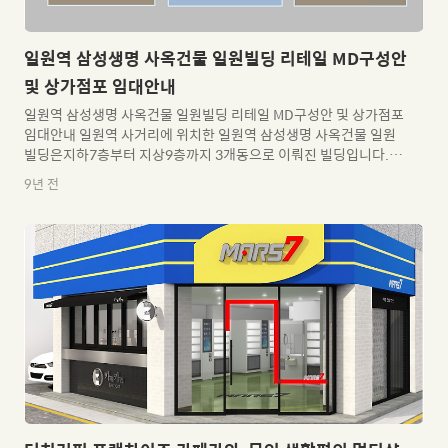
일원역 삼성생명 사옥건물 일원빌딩 리테일 MD구성안
및 상가점포 임대안내
일원역 삼성생명 사옥건물 일원빌딩 리테일 MD구성안 및 상가점포
임대안내 일원역 사거리에 위치한 일원역 삼성생명 사옥건물 일원
빌딩은지하7층부터 지상9층까지 3개동으로 이뤄진 빌딩입니다.
2018년 3월 준공을 앞두고활발한 입점상담 및 현장투어를 진행하
9년 전
고 있으니많은 관심바랍니다. 최근 인근 일원역 아파트 주민층에서
상당히 많은 임대문의와 수요가 발생되고 있습니다만삼성생명쪽에
서의 임대기본정책으로는개인사업자들에게는 임대계약을 받지 않
고 법인에 대해서만 가능한 정책방향이라모두 거절된 상태입니다.
향후 임대문의를 주시는 모든 수요분들에게 미리 공지합니다만개
인 브랜드로는 임대계약이 불가하오니, 필히 프랜차이즈 본사 또는
체인사업본사측에 대형 브랜드 상담을 미리미리 받아주시길 바랍
니다. 오늘은 아직까지 공개되지 못한 ..