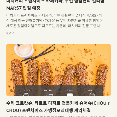
더치커피 프랜차이즈 카페카와, 무인 생활편의 멀티샵
MARS7 입점 예정
더치커피 프랜차이즈 카페카와, 무인 생활편의 멀티샵 MARS7 입
점 예정 최근 인형뽑기방·가챠샵 등 무인 자판기를 이용한 창업이
새로운 창업아이템으로 떠오르는 가운데, 더치커피 전문 프랜차이
즈 카페카와가 VRC와 제휴를 통해 무인 생활편의 멀티샵에 Shop
9년 전
in Shop으로 입점해 새롭게 영역을 확장한다고 밝혔다. 2018년부
터 인상되는 최저임금에 대한 소식은 창업 시장에서 적잖은 영향을
미칠 것으로 예상된다. 직원의 수를 줄이거나 자동화 시스템을 도입
해 인건비를 줄여야만 적자를 면할 수 있다는 목소리가 지속적으로
나오고 있는 상황이다. 이러한 흐름 속에서 무인 자판기는 새롭게
떠오르는 하나의 방안으로 주목받고 있다. 더치커피를 전문적으로
다루는 프랜차이즈 카페카와는 이러한 시장의 흐름에 맞춰 VRC와
..
수제 크로칸슈, 타르트 디저트 전문카페 슈어슈(CHOU r
CHOU) 프랜차이즈 가맹점모집대행 계약체결