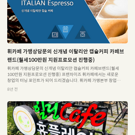
수 있도록 지속적인 노력과 신뢰를 보여드릴 것을 약속드립니다. 이
제 시대의 키워드는가성비(Cost-Effectiveness) 입니다..
휘카페 가맹상담문의 신개념 이탈리안 캡슐커피 카페브
랜드(월세100만원 지원프로모션 진행중)
휘카페 가맹상담문의 신개념 이탈리안 캡슐커피 카페브랜드(월세
100만원 지원프로모션 진행중) 프랜차이즈 휘카페에서는 새로운
창업의 터닝 포인트가 되어 드리겠습니다. 휘카페 가맹본부 창업소
개글 프랜차이즈 전문 기업 휘카페(Whi Cafe)는청호나이스와 제
8년 전
휴하여 가맹비 및 창업비는 줄이고최소 자본으로만 창업할 수 있도
록 설계된 맞춘형 프랜차이즈 카페브랜드입니다. 짧은 시간에도 생
성과 소멸의 과정을 거치는 프랜차이즈 업계에서휘카페는 지금처
럼 꾸준히 노력하고, 성장하여 창업자분들의 든든한 파트너가 되기
위해최선의 노력을 다하고 있습니다. 여러분의 든든한 파트너 휘카
페(Whi Cafe)와 함께꿈꾸는 모든 일을 이루시기를 진심으로 기원
합니다. 감사합니다. 프랜차이즈 카페브랜드 휘카페 WHI CAFE 청
호나이스와 제휴..