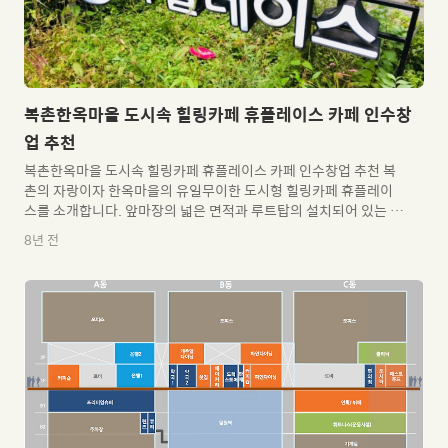
복촌한옥마을 도시속 힐링카페 휴플레이스 카페 인수창
업 추천
복촌한옥마을 도시속 힐링카페 휴플레이스 카페 인수창업 추천 복
촌의 자랑이자 한옥마을의 유일무이한 도시형 힐링카페 휴플레이
스를 소개합니다. 앞마장의 넓은 면적과 루트탑의 설치되어 있는 옥
상전망그리고 깔끔하면서 세련된 인테리어가 되어 있는 1층과 2층
8년 전
어디하나 흠잡을 곳이 없는 력셔리한 힐링카페입니다. 월 평균 매출
5천만원 전후로영업이익 1천만원 이상 벌어들이고 있는 휴플레이
스 디져트와 맥주도 판매하고 있으며,방송계의 영화인터뷰장소 및
연예인들이 많이 방문하는 곳으로매장매출과 별개로 대관수입도
짭짭한 편입니다. 공격적인 대관사업을 하는 곳이 아닌대로꾸준한
대관요청이 이어지고 있으며, 복촌일때의 찾기드믄힐링컨셉의 카
페라 소규모 하우스웨딩도 가능한 곳입니다. 현재,1층 일반음식과
2층 휴게음식으로 2가지 인허가..