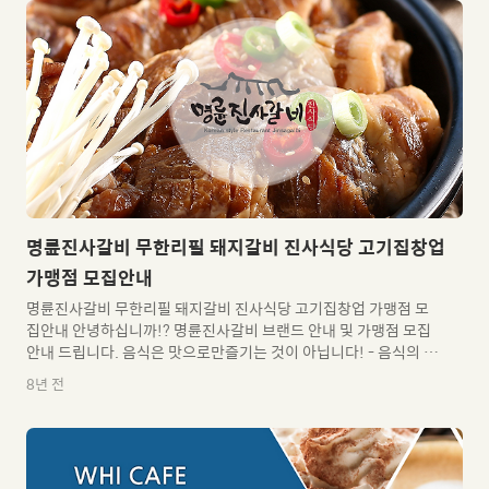
이닝, 파인다이닝 시설 그리고, 연회/뷔폐 매장, 프리미엄슈퍼/마트
그리고, 뷰티매장 및 네일아트, 렌즈매장 등의 다체롭고 다양한 리
테일을 구성하고 있는일원일때 최대규모의 프리미엄 빌딩임은 분
명합니다. 일원일때의 주거를 하시는 분들은일반적으로 장을 보기
위해 양재나, 잠심 또는 가든파이브를 이용하는 것이 불편사항 중
하나였습니다만프..
명륜진사갈비 무한리필 돼지갈비 진사식당 고기집창업
가맹점 모집안내
명륜진사갈비 무한리필 돼지갈비 진사식당 고기집창업 가맹점 모
집안내 안녕하십니까!? 명륜진사갈비 브랜드 안내 및 가맹점 모집
안내 드립니다. 음식은 맛으로만즐기는 것이 아닙니다! - 음식의 재
료, 맛, 분위기까지 사람을 먼저 생각하는 마음으로 "먹기 좋고 기분
8년 전
좋은 외식문화"를 제공하겠습니다. 트랜드를 선도하는프랜차이즈
기업이 되자!! - 항상 변화하는 트랜드를 분석하고 이에 맞는 발전
전략을 만들어 갈 뿐만 아니라 시대적 요구와 믿음에 부응하고자 끊
임없는 변화와 전진을 거급하고 있습니다. 독창적인 메뉴, 맛, 분위
기 등 브랜드 인지도를 높이고 가족점, 경영주님들과 함께 발전할