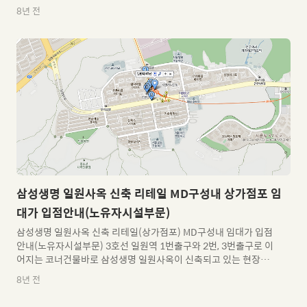
1층 35평 테이블수 17개의 작은 매장에서월매출 7,500만원 이상
8년 전
상승한 고깃집이 바로 명륜진사갈비 인데요~ 매출상승 의 비결을
공유합니다. 이 가게는 원래닭고기 관련 프랜차이즈였다고 하는데
요2017년 7월 돼지갈비 프랜차이즈인 명륜진사갈비로 업종전환
이후6개월간 꾸준히 약 7,500만원의 매출을 유지하고 있는 상태로
업종변경 전 월 매출 약 3,000만원때에서 2배이상 매출상승을 만든
놀라운 결과를 매달 갱신하고 있다고 합니다. 명륜진사갈비이기에
가능했던 이유는 무엇일까요? 바로 원가율!!! 때문이이에요창업에
앞서 가장..
삼성생명 일원사옥 신축 리테일 MD구성내 상가점포 임
대가 입점안내(노유자시설부문)
삼성생명 일원사옥 신축 리테일(상가점포) MD구성내 임대가 입점
안내(노유자시설부문) 3호선 일원역 1번출구와 2번, 3번출구로 이
어지는 코너건물바로 삼성생명 일원사옥이 신축되고 있는 현장입
니다. 2018년 일원일때의 핫이슈로 자리잡고 있는 삼성생명 일원
8년 전
사옥 건물은클리닉을 비롯하여 약국, 찻집, 베이커리, 드럭스토어,
휴대폰매장, 커피숍, 은행, 패스트푸드, 도시락, 편의점과캐주얼다