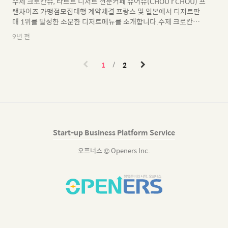
수제 크로칸슈, 타르트 디저트 전문커페 슈어슈(CHOU r CHOU) 프
랜차이즈 가맹점모집대행 계약체결 프랑스 및 일본에서 디저트판
매 1위를 달성한 소문한 디저트메뉴를 소개합니다.수제 크로칸슈,
타르트 디저트 전문점 슈어슈 슈어슈 브랜드 소개 좋은 재료로 만들
9년 전
어 건강하고매장에서 갓 구워넷 따듯한 디저트가 있는곳신선함과
고소한 향기 가득한 슈어슈입니다. 유년 시절부터 친구였던 두 청년
이 일본 여행 중아주 특별한 일본의 디저트를 맛보게 되었습니다.
1
2
평소 디저트에 관심이 많던 그들은"건강하고 맛있는 재료를 사용하
여 착한 가격으로 디저트를 만들어보자"라는 목표로 디저트 브랜드
슈어슈를 런청하게 되었습니다. 우리의 소중한 가족과 이웃에게 제
고되는 디저트이기에,항상 건강한 재료가 기본이 되는 정직한 디저
트를만들고자..
Start-up Business Platform Service
오프너스 © Openers Inc.