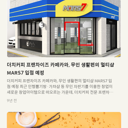
성과 소멸의 과정을 거치는 프랜차이즈 업계에서휘카페는 지금처
럼 꾸준히 노력하고, 성장하여 창업자분들의 든든한 파트너가 되기
위해최선의 노력을 다하고 있습니다. 여러분의 든든한 파트너 휘카
페(Whi Cafe)와 함께꿈꾸는 모든 일을 이루시기를 진심으로 기원
합니다. 감사합니다. 프랜차이즈 카페브랜드 휘카페 WHI CAFE 청
호나이스와 제휴..
더치커피 프랜차이즈 카페카와, 무인 생활편의 멀티샵
MARS7 입점 예정
더치커피 프랜차이즈 카페카와, 무인 생활편의 멀티샵 MARS7 입
점 예정 최근 인형뽑기방·가챠샵 등 무인 자판기를 이용한 창업이
새로운 창업아이템으로 떠오르는 가운데, 더치커피 전문 프랜차이
즈 카페카와가 VRC와 제휴를 통해 무인 생활편의 멀티샵에 Shop
9년 전
in Shop으로 입점해 새롭게 영역을 확장한다고 밝혔다. 2018년부
터 인상되는 최저임금에 대한 소식은 창업 시장에서 적잖은 영향을
미칠 것으로 예상된다. 직원의 수를 줄이거나 자동화 시스템을 도입
해 인건비를 줄여야만 적자를 면할 수 있다는 목소리가 지속적으로
나오고 있는 상황이다. 이러한 흐름 속에서 무인 자판기는 새롭게