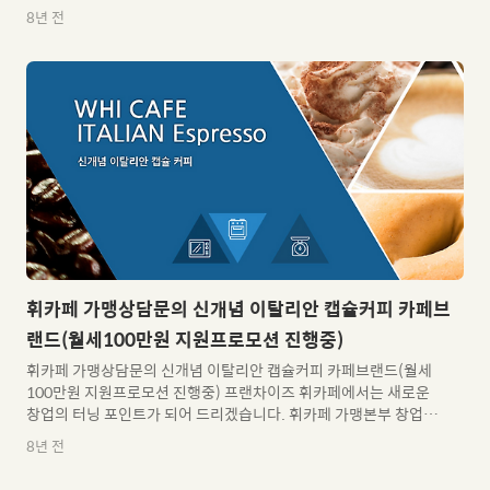
료, 맛, 분위기까지 사람을 먼저 생각하는 마음으로 "먹기 좋고 기분
8년 전
좋은 외식문화"를 제공하겠습니다. 트랜드를 선도하는프랜차이즈
기업이 되자!! - 항상 변화하는 트랜드를 분석하고 이에 맞는 발전
전략을 만들어 갈 뿐만 아니라 시대적 요구와 믿음에 부응하고자 끊
임없는 변화와 전진을 거급하고 있습니다. 독창적인 메뉴, 맛, 분위
기 등 브랜드 인지도를 높이고 가족점, 경영주님들과 함께 발전할
수 있도록 지속적인 노력과 신뢰를 보여드릴 것을 약속드립니다. 이
제 시대의 키워드는가성비(Cost-Effectiveness) 입니다..
휘카페 가맹상담문의 신개념 이탈리안 캡슐커피 카페브
랜드(월세100만원 지원프로모션 진행중)
휘카페 가맹상담문의 신개념 이탈리안 캡슐커피 카페브랜드(월세
100만원 지원프로모션 진행중) 프랜차이즈 휘카페에서는 새로운
창업의 터닝 포인트가 되어 드리겠습니다. 휘카페 가맹본부 창업소
개글 프랜차이즈 전문 기업 휘카페(Whi Cafe)는청호나이스와 제
8년 전
휴하여 가맹비 및 창업비는 줄이고최소 자본으로만 창업할 수 있도
록 설계된 맞춘형 프랜차이즈 카페브랜드입니다. 짧은 시간에도 생