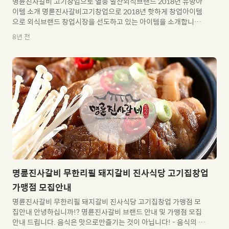
명륜진사갈비 고기창업으로 열풍 알찬외식브랜드 2018년 유망아
이템 소개 명륜진사갈비고기창업으로 2018년 핫하게 창업아이템
으로 외식브랜드 창업시장을 선도하고 있는 아이템을 소개합니다.
1층 35평 테이블수 17개의 작은 매장에서월매출 7,500만원 이상
8년 전
상승한 고깃집이 바로 명륜진사갈비 인데요~ 매출상승 의 비결을
공유합니다. 이 가게는 원래닭고기 관련 프랜차이즈였다고 하는데
요2017년 7월 돼지갈비 프랜차이즈인 명륜진사갈비로 업종전환
이후6개월간 꾸준히 약 7,500만원의 매출을 유지하고 있는 상태로
업종변경 전 월 매출 약 3,000만원때에서 2배이상 매출상승을 만든
놀라운 결과를 매달 갱신하고 있다고 합니다. 명륜진사갈비이기에
가능했던 이유는 무엇일까요? 바로 원가율!!! 때문이이에요창업에
앞서 가장..
명륜진사갈비 무한리필 돼지갈비 진사식당 고기집창업
가맹점 모집안내
명륜진사갈비 무한리필 돼지갈비 진사식당 고기집창업 가맹점 모
집안내 안녕하십니까!? 명륜진사갈비 브랜드 안내 및 가맹점 모집
안내 드립니다. 음식은 맛으로만즐기는 것이 아닙니다! - 음식의 재