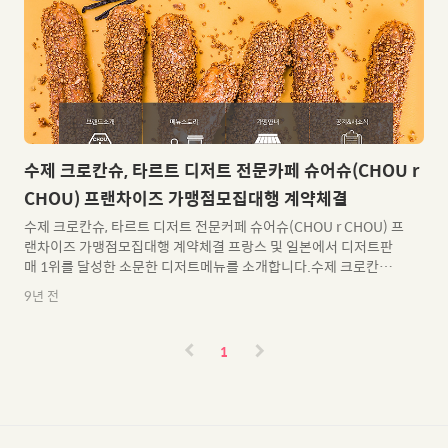
떠오르는 하나의 방안으로 주목받고 있다. 더치커피를 전문적으로
다루는 프랜차이즈 카페카와는 이러한 시장의 흐름에 맞춰 VRC와
..
수제 크로칸슈, 타르트 디저트 전문카페 슈어슈(CHOU r
CHOU) 프랜차이즈 가맹점모집대행 계약체결
수제 크로칸슈, 타르트 디저트 전문커페 슈어슈(CHOU r CHOU) 프
랜차이즈 가맹점모집대행 계약체결 프랑스 및 일본에서 디저트판
매 1위를 달성한 소문한 디저트메뉴를 소개합니다.수제 크로칸슈,
타르트 디저트 전문점 슈어슈 슈어슈 브랜드 소개 좋은 재료로 만들
9년 전
어 건강하고매장에서 갓 구워넷 따듯한 디저트가 있는곳신선함과
고소한 향기 가득한 슈어슈입니다. 유년 시절부터 친구였던 두 청년
이 일본 여행 중아주 특별한 일본의 디저트를 맛보게 되었습니다.
1
평소 디저트에 관심이 많던 그들은"건강하고 맛있는 재료를 사용하
여 착한 가격으로 디저트를 만들어보자"라는 목표로 디저트 브랜드
슈어슈를 런청하게 되었습니다. 우리의 소중한 가족과 이웃에게 제
고되는 디저트이기에,항상 건강한 재료가 기본이 되는 정직한 디저
트를만들고자..