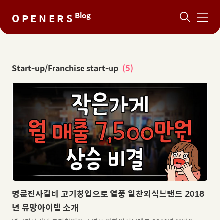
NaN%
Blog
O P E N E R S
메
뉴
Start-up/Franchise start-up
(5)
명륜진사갈비 고기창업으로 열풍 알찬외식브랜드 2018
년 유망아이템 소개