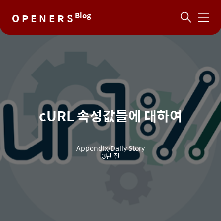
Blog
O P E N E R S
메
뉴
cURL 속성값들에 대하여
Appendix/Daily Story
3년 전