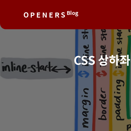
Blog
O P E N E R S
CSS 상하