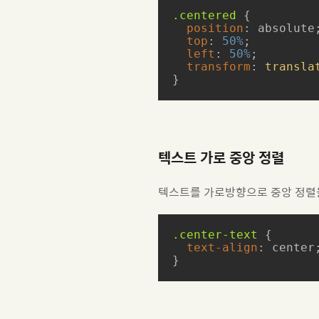
.centered
 {

position
: absolute;
top
: 
50%
;

left
: 
50%
;

transform
: 
transla
}
텍스트 가로 중앙 정렬
텍스트를 가로방향으로 중앙 정렬을
.center-text
 {

text-align
: center;
}