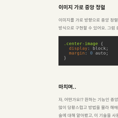
이미지 가로 중앙 정렬
이미지를 가로 방향으로 중앙 정렬
방식으로 구현할 수 있어요. 그럼 
.center-image
 {

display
: block;

margin
: 
0
 auto;

}
마치며..
자, 어떤가요!? 원하는 기능인 
많이 당황스럽고 방법을 몰라 해매
술에 대해 알아봤고, 이 기술을 사